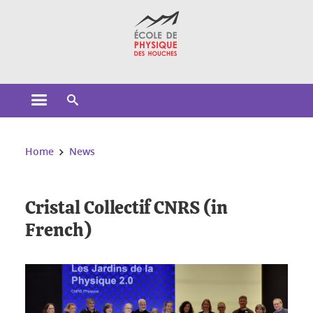
Cookies management
Open the main menu
Open the search engine
You are here:
Home
News
Cristal Collectif CNRS (in
French)