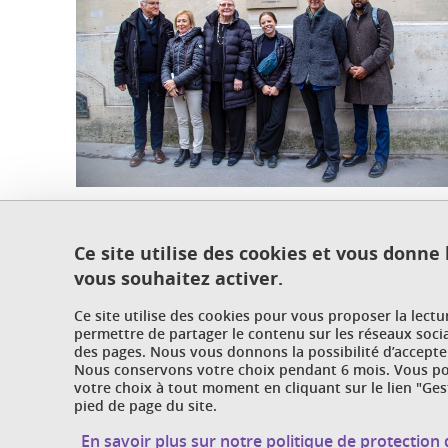
The
commemorative plaque
60 Bd Saint Michel, Par
Ce site utilise des cookies et vous donne
Partager sur Faceb
Partager sur L
Imprimer
vous souhaitez activer.
Partager
Ce site utilise des cookies pour vous proposer la lect
permettre de partager le contenu sur les réseaux soci
Publié le 8 décembre 2022
des pages. Nous vous donnons la possibilité d’accepter
Mis à jour le 8 décembre 2022
Nous conservons votre choix pendant 6 mois. Vous pou
votre choix à tout moment en cliquant sur le lien "Ges
pied de page du site.
En savoir plus sur notre politique de protectio